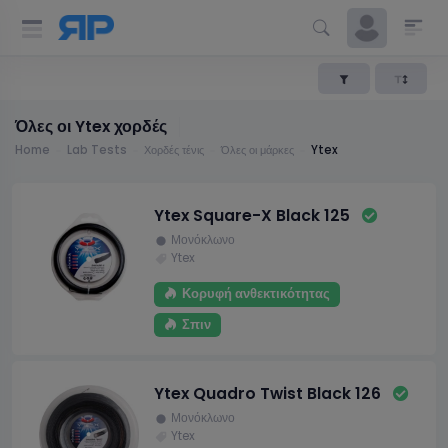
Όλες οι Ytex χορδές
Home
Lab Tests
Χορδές τένις
Όλες οι μάρκες
Ytex
Ytex Square-X Black 125
Μονόκλωνο
Ytex
Κορυφή ανθεκτικότητας
Σπιν
Ytex Quadro Twist Black 126
Μονόκλωνο
Ytex