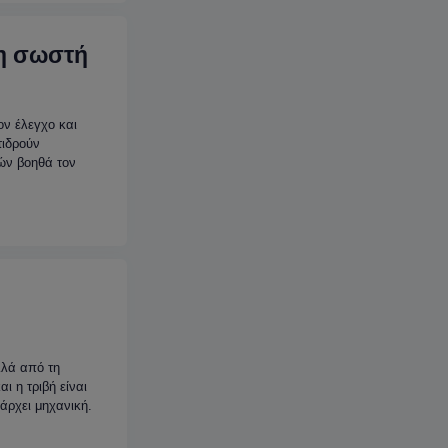
τη σωστή
ον έλεγχο και
τιδρούν
ών βοηθά τον
λλά από τη
ι η τριβή είναι
άρχει μηχανική.