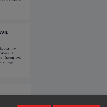
ένις
ιατηρεί την
νιδιού. Η
 απόκριση, ενώ
θε χτύπημα.