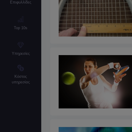
Επιφυλλίδες
Top 10s
Υπηρεσίες
Κόστος
υπηρεσίας