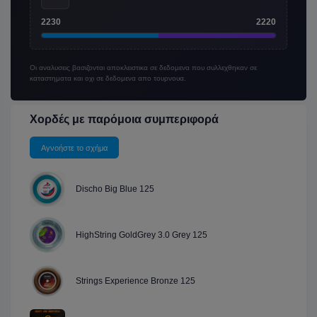
2230
2220
Οι αναλυσεις βασιζονται αποκλειστικα σε δεδομενα που συλλεχθηκαν σε
καταστηματα και οχι σε δεδομενα απο τουρνουα.
Χορδές με παρόμοια συμπεριφορά
Αγνοήστε το σχήμα
Discho Big Blue 125
HighString GoldGrey 3.0 Grey 125
Strings Experience Bronze 125