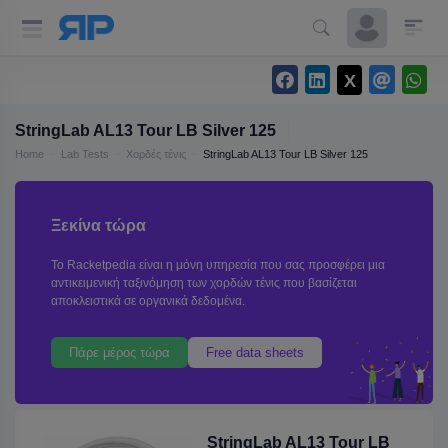
StringLab AL13 Tour LB Silver 125
Home
Lab Tests
Χορδές τένις
StringLab AL13 Tour LB Silver 125
Ξεκίνα τώρα
Το Racketpedia είναι η μόνη υπηρεσία που σας προσφέρει μια
αντικειμενική ταξινόμηση των χορδών τένις που βασίζεται
αποκλειστικά σε οργανικά δεδομένα.
Πάρε μέρος τώρα
Free data sheets
StringLab AL13 Tour LB