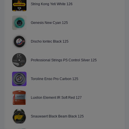
String Kong Yeti White 126
Genesis New Cyan 125
Discho Iontec Black 125
Professional Strings PS Control Silver 125
Toroline Enso Pro Carbon 125
Luxilon Element IR Soft Red 127
Snauwaert Black Beam Black 125