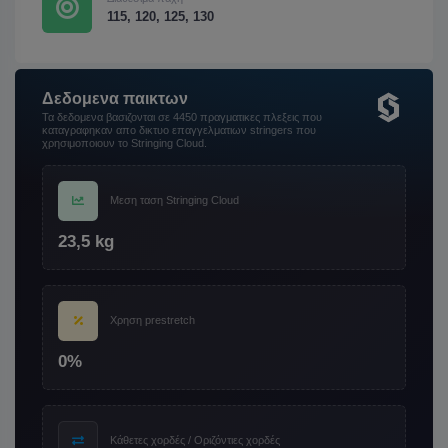
115, 120, 125, 130
Δεδομενα παικτων
Τα δεδομενα βασιζονται σε 4450 πραγματικες πλεξεις που
καταγραφηκαν απο δικτυο επαγγελματιων stringers που
χρησιμοποιουν το Stringing Cloud.
Μεση ταση Stringing Cloud
23,5 kg
Χρηση prestretch
0%
Κάθετες χορδές / Οριζόντιες χορδές