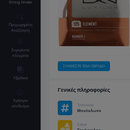
String finder
Προχωρημένη
Αναζήτηση
Συγκρίνετε
πλέγματα
ΣΥΝΘΈΣΤΕ ΈΝΑ ΥΒΡΊΔΙΟ
Υβριδικά
Γενικές πληροφορίες
Χρήσιμοι
Τυπολογία
σύνδεσμοι
Μονόκλωνο
Σχήμα
Στρόγγυλος