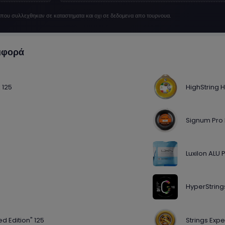
α που συλλεχθηκαν σε καταστηματα και οχι σε δεδομενα απο τουρνουα.
ιφορά
 125
HighString 
Signum Pro 
Luxilon ALU 
HyperString
d Edition" 125
Strings Exp