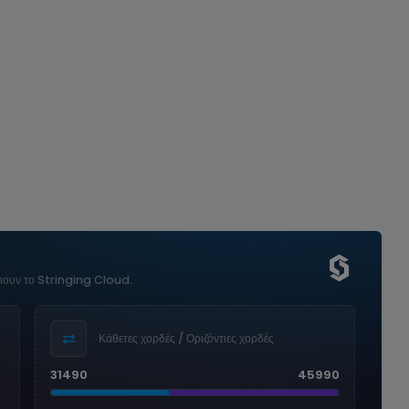
οιουν το Stringing Cloud.
Κάθετες χορδές / Οριζόντιες χορδές
31490
45990