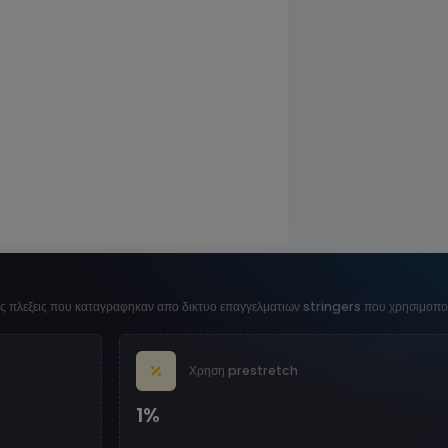
ες πλεξεις που καταγραφηκαν απο δικτυο επαγγελματιων stringers που χρησιμοπ
Χρηση prestretch
1%