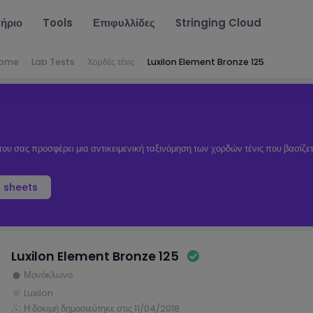
ήριο
Tools
Επιφυλλίδες
Stringing Cloud
ome
Lab Tests
Χορδές τένις
Luxilon Element Bronze 125
ου σας προσφέρει μια αντικειμενική ταξινόμηση των χορδών τένις που βασίζε
 sheets
Luxilon Element Bronze 125
Μονόκλωνο
Luxilon
Η δοκιμή δημοσιεύτηκε στις 11/04/2018