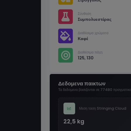
Σύνθεση
Συμπολυεστέρας
Διαθέσιμα χρώματα
Καφέ
Διαθέσιμα πάχη
125, 130
Δεδομενα παικτων
Τα δεδομενα βασιζονται σε 77480 πραγματικ
Μεση ταση Stringing Cloud
22,5 kg