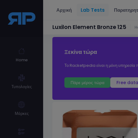
Αρχική
Lab Tests
Παρατηρητ
Luxilon Element Bronze 125
H
Ξεκίνα τώρα
Home
Το Racketpedia είναι η μόνη υπηρεσία π
Πάρε μέρος τώρα
Free data
Τυπολογίες
Μάρκες