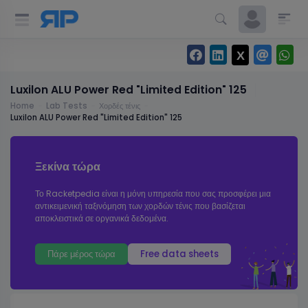
Luxilon ALU Power Red "Limited Edition" 125
Home
Lab Tests
Χορδές τένις
Luxilon ALU Power Red "Limited Edition" 125
Ξεκίνα τώρα
Το Racketpedia είναι η μόνη υπηρεσία που σας προσφέρει μια
αντικειμενική ταξινόμηση των χορδών τένις που βασίζεται
αποκλειστικά σε οργανικά δεδομένα.
Πάρε μέρος τώρα
Free data sheets