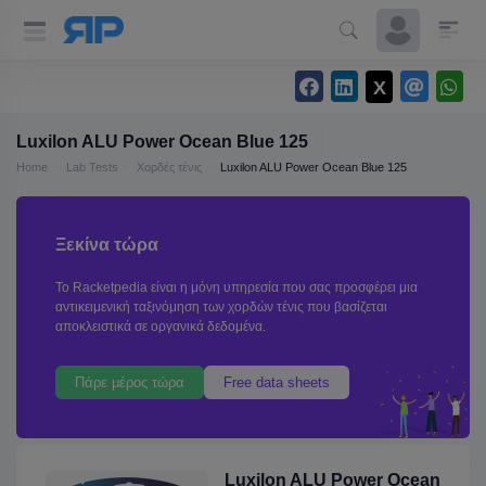
Luxilon ALU Power Ocean Blue 125
Home
Lab Tests
Χορδές τένις
Luxilon ALU Power Ocean Blue 125
Ξεκίνα τώρα
Το Racketpedia είναι η μόνη υπηρεσία που σας προσφέρει μια
αντικειμενική ταξινόμηση των χορδών τένις που βασίζεται
αποκλειστικά σε οργανικά δεδομένα.
Πάρε μέρος τώρα
Free data sheets
Luxilon ALU Power Ocean