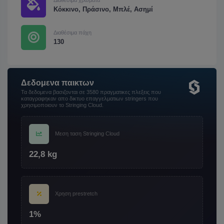
Κόκκινο, Πράσινο, Μπλέ, Ασημί
Διαθέσιμα πάχη
130
Δεδομενα παικτων
Τα δεδομενα βασιζονται σε 3580 πραγματικες πλεξεις που
καταγραφηκαν απο δικτυο επαγγελματιων stringers που
χρησιμοποιουν το Stringing Cloud.
Μεση ταση Stringing Cloud
22,8 kg
Χρηση prestretch
1%