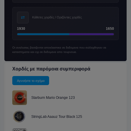
Κάθετες χορδές / Οριζόντιες χορδές
1930
1650
Οι αναλυσεις βασιζονται αποκλειστικα σε δεδομενα που συλλεχθηκαν σε
καταστηματα και οχι σε δεδομενα απο τουρνουα.
Χορδές με παρόμοια συμπεριφορά
Αγνοήστε το σχήμα
Starburn Mario Orange 123
StringLab Aaauz Tour Black 125