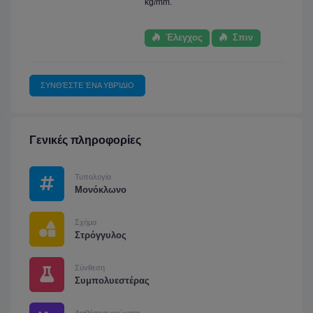
kg/mm.
Έλεγχος
Σπιν
ΣΥΝΘΈΣΤΕ ΈΝΑ ΥΒΡΊΔΙΟ
Γενικές πληροφορίες
Τυπολογία
Μονόκλωνο
Σχήμα
Στρόγγυλος
Σύνθεση
Συμπολυεστέρας
Διαθέσιμα χρώματα