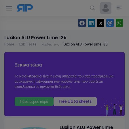
Luxilon ALU Power Lime 125
Home
Lab Tests
Χορδές τένις
Luxilon ALU Power Lime 125
Ξεκίνα τώρα
Το Racketpedia είναι η μόνη υπηρεσία που σας προσφέρει μια
αντικειμενική ταξινόμηση των χορδών τένις που βασίζεται
αποκλειστικά σε οργανικά δεδομένα.
Πάρε μέρος τώρα
Free data sheets
Luxilon ALU Power Lime