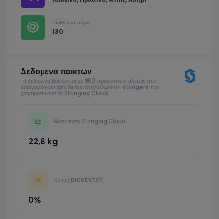
Διαθέσιμα πάχη
130
Δεδομενα παικτων
Τα δεδομενα βασιζονται σε 960 πραγματικες πλεξεις που
καταγραφηκαν απο δικτυο επαγγελματιων stringers που
χρησιμοποιουν το Stringing Cloud.
Μεση ταση Stringing Cloud
22,8 kg
Χρηση prestretch
0%