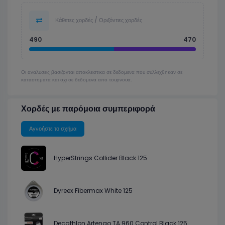
Κάθετες χορδές / Οριζόντιες χορδές
490
470
Οι αναλυσεις βασιζονται αποκλειστικα σε δεδομενα που συλλεχθηκαν σε
καταστηματα και οχι σε δεδομενα απο τουρνουα.
Χορδές με παρόμοια συμπεριφορά
Αγνοήστε το σχήμα
HyperStrings Collider Black 125
Dyreex Fibermax White 125
Decathlon Artengo TA 960 Control Black 125