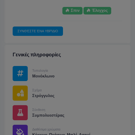
Σπιν
Έλεγχος
ΣΥΝΘΈΣΤΕ ΈΝΑ ΥΒΡΊΔΙΟ
Γενικές πληροφορίες
Τυπολογία
Μονόκλωνο
Σχήμα
Στρόγγυλος
Σύνθεση
Συμπολυεστέρας
Διαθέσιμα χρώματα
Κόκκινο, Πράσινο, Μπλέ, Ασημί