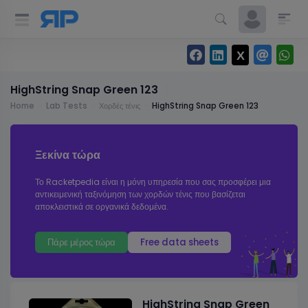
HighString Snap Green 123
Home
Lab Tests
Χορδές τένις
HighString Snap Green 123
Ξεκίνα τώρα
Το Racketpedia είναι η μόνη υπηρεσία που σας προσφέρει μια
αντικειμενική ταξινόμηση των χορδών τένις που βασίζεται
αποκλειστικά σε οργανικά δεδομένα.
Πάρε μέρος τώρα
Free data sheets
HighString Snap Green