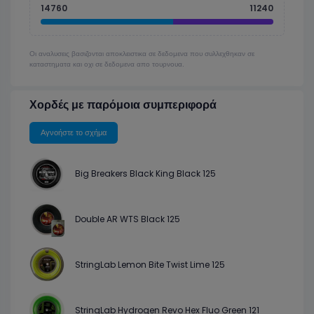
14760
11240
Οι αναλυσεις βασιζονται αποκλειστικα σε δεδομενα που συλλεχθηκαν σε
καταστηματα και οχι σε δεδομενα απο τουρνουα.
Χορδές με παρόμοια συμπεριφορά
Αγνοήστε το σχήμα
Big Breakers Black King Black 125
Double AR WTS Black 125
StringLab Lemon Bite Twist Lime 125
StringLab Hydrogen Revo Hex Fluo Green 121