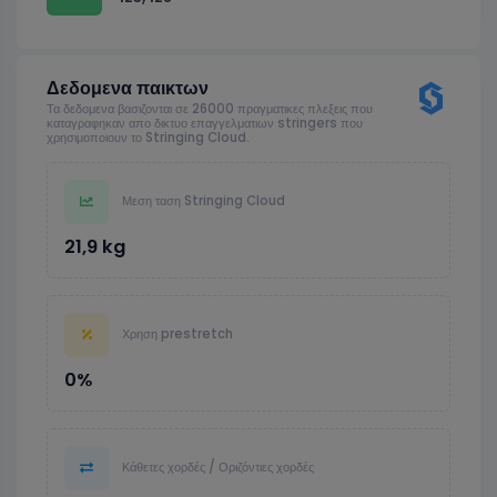
Δεδομενα παικτων
Τα δεδομενα βασιζονται σε 26000 πραγματικες πλεξεις που
καταγραφηκαν απο δικτυο επαγγελματιων stringers που
χρησιμοποιουν το Stringing Cloud.
Μεση ταση Stringing Cloud
21,9 kg
Χρηση prestretch
0%
Κάθετες χορδές / Οριζόντιες χορδές