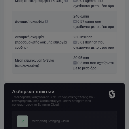
Μέση στατική ακαμψία 15-30kg
0,01 kg/mm που
σχετίζονται με το μέσο όρο
240 g/mm
Δυναμική ακαμψία
6,57 g/mm που
σχετίζονται με το μέσο όρο
Δυναμική ακαμψία
230 lbs/inch
(προσομοιωτής δοκιμής επιλογέα
3,61 lbs/inch που
χορδής)
σχετίζονται με το μέσο όρο
30,95 mm
Μέση επιμήκυνση 5-35kg
0,3 mm που σχετίζονται
(υπολογισμένη)
με το μέσο όρο
Δεδομενα παικτων
Τα δεδομενα βασιζονται σε 33910 πραγματικες πλεξεις που
καταγραφηκαν απο δικτυο επαγγελματιων stringers που
χρησιμοποιουν το Stringing Cloud.
Μεση ταση Stringing Cloud