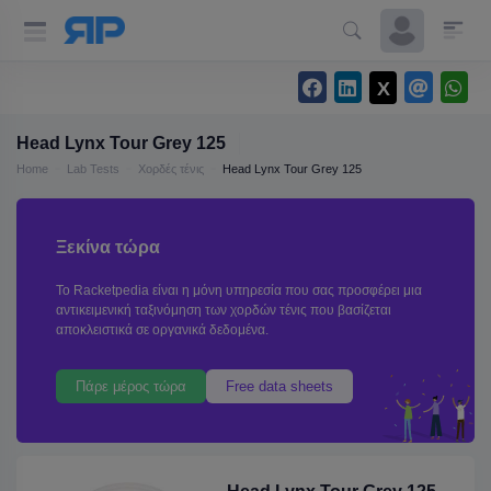
Head Lynx Tour Grey 125
Home
Lab Tests
Χορδές τένις
Head Lynx Tour Grey 125
Ξεκίνα τώρα
Το Racketpedia είναι η μόνη υπηρεσία που σας προσφέρει μια
αντικειμενική ταξινόμηση των χορδών τένις που βασίζεται
αποκλειστικά σε οργανικά δεδομένα.
Πάρε μέρος τώρα
Free data sheets