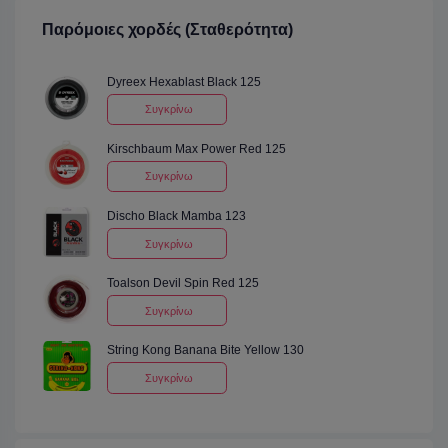
Παρόμοιες χορδές (Σταθερότητα)
Dyreex Hexablast Black 125
Συγκρίνω
Kirschbaum Max Power Red 125
Συγκρίνω
Discho Black Mamba 123
Συγκρίνω
Toalson Devil Spin Red 125
Συγκρίνω
String Kong Banana Bite Yellow 130
Συγκρίνω