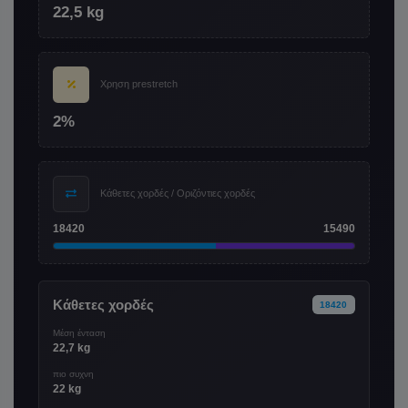
22,5 kg
Χρηση prestretch
2%
Κάθετες χορδές / Οριζόντιες χορδές
18420
15490
Κάθετες χορδές
18420
Μέση ένταση
22,7 kg
πιο συχνη
22 kg