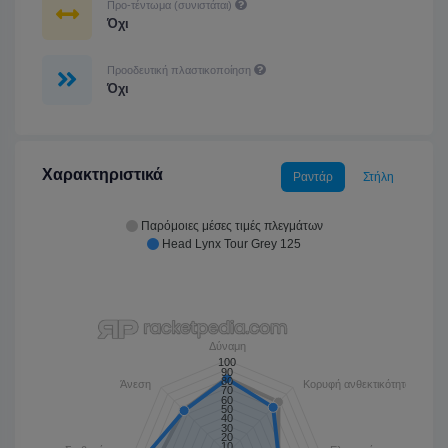
Προ-τέντωμα (συνιστάται)
Όχι
Προοδευτική πλαστικοποίηση
Όχι
Χαρακτηριστικά
Ραντάρ
Στήλη
Παρόμοιες μέσες τιμές πλεγμάτων
Head Lynx Tour Grey 125
Δύναμη
100
90
80
Άνεση
Κορυφή ανθεκτικότητας
70
60
50
40
30
20
10