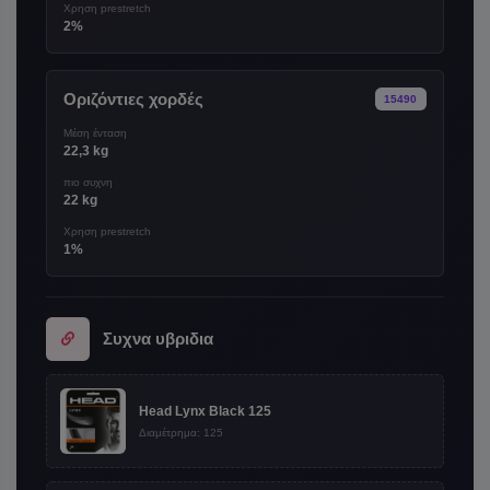
Χρηση prestretch
2%
Οριζόντιες χορδές
15490
Μέση ένταση
22,3 kg
πιο συχνη
22 kg
Χρηση prestretch
1%
Συχνα υβριδια
Head Lynx Black 125
Διαμέτρημα: 125