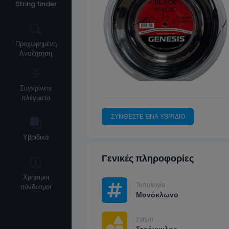
String finder
Προχωρημένη
Αναζήτηση
Συγκρίνετε
πλέγματα
ΣΥΝΘΈΣΤΕ ΈΝΑ ΥΒΡΊΔΙΟ
Υβριδικά
Γενικές πληροφορίες
Χρήσιμοι
Τυπολογία
σύνδεσμοι
Μονόκλωνο
Σχήμα
Στρόγγυλος