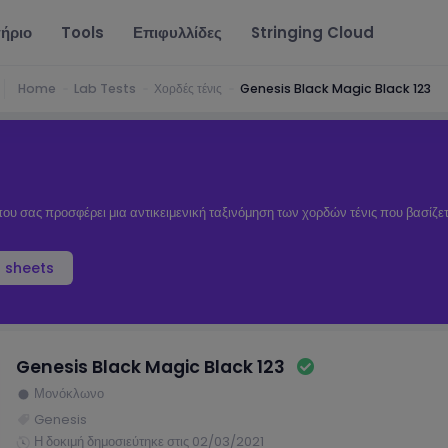
ήριο
Tools
Επιφυλλίδες
Stringing Cloud
Home
Lab Tests
Χορδές τένις
Genesis Black Magic Black 123
ου σας προσφέρει μια αντικειμενική ταξινόμηση των χορδών τένις που βασίζε
 sheets
Genesis Black Magic Black 123
Μονόκλωνο
Genesis
Η δοκιμή δημοσιεύτηκε στις 02/03/2021