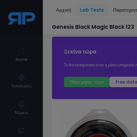
Αρχική
Lab Tests
Παρατηρητ
Genesis Black Magic Black 123
Ξεκίνα τώρα
Home
Το Racketpedia είναι η μόνη υπηρεσία π
Πάρε μέρος τώρα
Free data
Τυπολογίες
Μάρκες