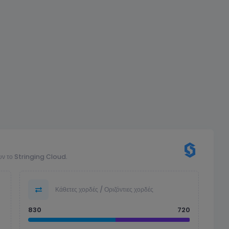
ουν το Stringing Cloud.
Κάθετες χορδές / Οριζόντιες χορδές
830
720