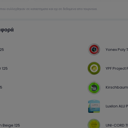
α που συλλεχθηκαν σε καταστηματα και οχι σε δεδομενα απο τουρνουα.
ιφορά
25
Yonex Poly 
 125
YPF Project 
25
Kirschbaum 
Luxilon ALU 
 Beige 125
UNI-CORD Th