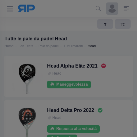
Tutte le pale da padel Head
Home
Lab Tests
Pale da padel
Tutti i marchi
Head
Head Alpha Elite 2021
Head
Maneggevolezza
Head Delta Pro 2022
Head
Risposta alta-velocità