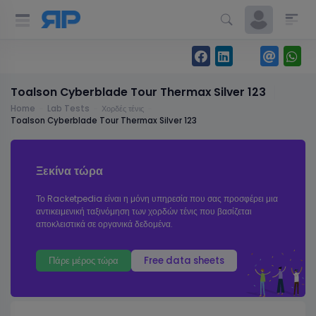
Toalson Cyberblade Tour Thermax Silver 123
Home
Lab Tests
Χορδές τένις
Toalson Cyberblade Tour Thermax Silver 123
Ξεκίνα τώρα
Το Racketpedia είναι η μόνη υπηρεσία που σας προσφέρει μια
αντικειμενική ταξινόμηση των χορδών τένις που βασίζεται
αποκλειστικά σε οργανικά δεδομένα.
Πάρε μέρος τώρα
Free data sheets