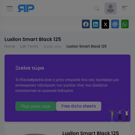
Luxilon Smart Black 125
Home
Lab Tests
Χορδές τένις
Luxilon Smart Black 125
Ξεκίνα τώρα
Το Racketpedia είναι η μόνη υπηρεσία που σας προσφέρει μια
αντικειμενική ταξινόμηση των χορδών τένις που βασίζεται
αποκλειστικά σε οργανικά δεδομένα.
Πάρε μέρος τώρα
Free data sheets
Luxilon Smart Black 125