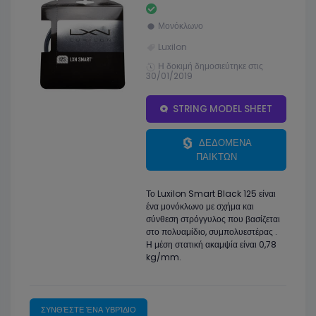
Μονόκλωνο
Luxilon
Η δοκιμή δημοσιεύτηκε στις
30/01/2019
STRING MODEL SHEET
ΔΕΔΟΜΕΝΑ
ΠΑΙΚΤΩΝ
Το Luxilon Smart Black 125 είναι
ένα μονόκλωνο με σχήμα και
σύνθεση στρόγγυλος που βασίζεται
στο πολυαμίδιο, συμπολυεστέρας .
Η μέση στατική ακαμψία είναι 0,78
kg/mm.
ΣΥΝΘΈΣΤΕ ΈΝΑ ΥΒΡΊΔΙΟ