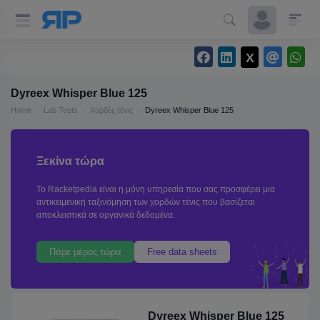
Dyreex Whisper Blue 125
Home
Lab Tests
Χορδές τένις
Dyreex Whisper Blue 125
Ξεκίνα τώρα
Το Racketpedia είναι η μόνη υπηρεσία που σας προσφέρει μια
αντικειμενική ταξινόμηση των χορδών τένις που βασίζεται
αποκλειστικά σε οργανικά δεδομένα.
Πάρε μέρος τώρα
Free data sheets
Dyreex Whisper Blue 125