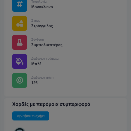
Τυπολογία
Μονόκλωνο
Σχήμα
Στρόγγυλος
Σύνθεση
Συμπολυεστέρας
Διαθέσιμα χρώματα
Μπλέ
Διαθέσιμα πάχη
125
Χορδές με παρόμοια συμπεριφορά
Αγνοήστε το σχήμα