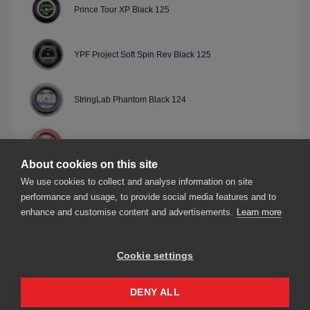
Prince Tour XP Black 125
YPF Project Soft Spin Rev Black 125
StringLab Phantom Black 124
StringLab Blood Red 124
About cookies on this site
We use cookies to collect and analyse information on site
Genesis White Magic 2022 White 125
performance and usage, to provide social media features and to
enhance and customise content and advertisements.
Learn more
Cookie settings
Σχετικά με εμάς
Επικοινωνήστε μαζί μας
Our friends
2026© smarThink.io — All rights reserved.
DENY ALL
smarThink.io is a trademark of nexTennis s.r.l.
Registered office: Corso Mazzini 16, 27100 Pavia (PV), Italy – Αριθμός ΦΠΑ