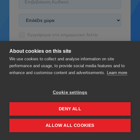
Εγγράφομαι στο ενημερωτικό δελτίο
δέχομαι το
Όροι και Προϋποθέσεις
About cookies on this site
διάβασα το
Πολιτική απορρήτου
We use cookies to collect and analyse information on site
performance and usage, to provide social media features and to
enhance and customise content and advertisements.
Learn more
Cookie settings
Εγγραφείτε
DENY ALL
Privacy
Όροι και Προϋποθέσεις
ALLOW ALL COOKIES