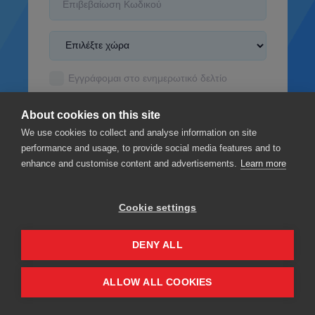
Εγγράφομαι στο ενημερωτικό δελτίο
δέχομαι το
Όροι και Προϋποθέσεις
About cookies on this site
διάβασα το
Πολιτική απορρήτου
We use cookies to collect and analyse information on site
performance and usage, to provide social media features and to
enhance and customise content and advertisements.
Learn more
Cookie settings
Εγγραφείτε
DENY ALL
Privacy
Όροι και Προϋποθέσεις
ALLOW ALL COOKIES