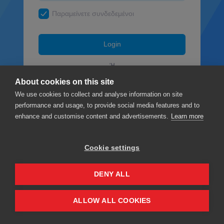
Παραμείνετε συνδεδεμένοι
Login
Ή
About cookies on this site
Facebook
We use cookies to collect and analyse information on site
performance and usage, to provide social media features and to
Google
enhance and customise content and advertisements.
Learn more
Cookie settings
Privacy
Όροι και Προϋποθέσεις
DENY ALL
ALLOW ALL COOKIES